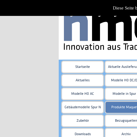
Diese Seite 
Startseite
Aktuelle Ausliefer
Aktuelles
Modelle H0 DC/
Modelle H0 AC
Modelle in Spur
Gebäudemodelle Spur N
Produkte Maque
Zubehör
Bezugsquellen
Downloads
Archiv