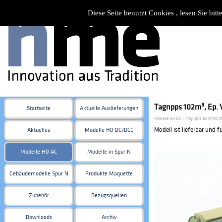
Diese Seite benutzt Cookies , lesen Sie bi
Tagnpps 102m³, Ep. V
Startseite
Aktuelle Auslieferungen
Modelle H0 AC > Tagnpps Bohnhorst
Modell ist lieferbar und f
Aktuelles
Modelle H0 DC/DCC
Modelle H0 AC
Modelle in Spur N
Gebäudemodelle Spur N
Produkte Maquette
Zubehör
Bezugsquellen
Downloads
Archiv