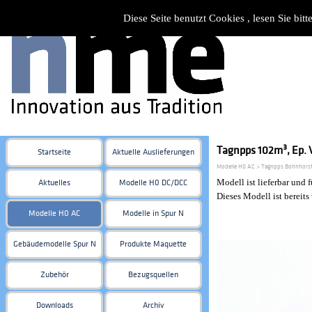
Diese Seite benutzt Cookies , lesen Sie bi
Tagnpps 102m³, Ep. V
Startseite
Aktuelle Auslieferungen
Modelle H0 AC > Tagnpps Bohnhorst
Modell ist lieferbar und 
Aktuelles
Modelle H0 DC/DCC
Dieses Modell ist bereits
Modelle H0 AC
Modelle in Spur N
Gebäudemodelle Spur N
Produkte Maquette
Zubehör
Bezugsquellen
Downloads
Archiv