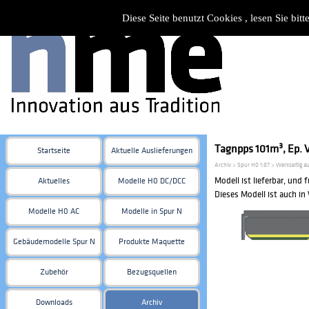
Diese Seite benutzt Cookies , lesen Sie bi
Tagnpps 101m³, Ep. V
Startseite
Aktuelle Auslieferungen
Archiv > Spur H0 1:87 > Werkseitig 
Modell ist lieferbar, und 
Aktuelles
Modelle H0 DC/DCC
Dieses Modell ist auch i
Modelle H0 AC
Modelle in Spur N
Gebäudemodelle Spur N
Produkte Maquette
Zubehör
Bezugsquellen
Downloads
Archiv