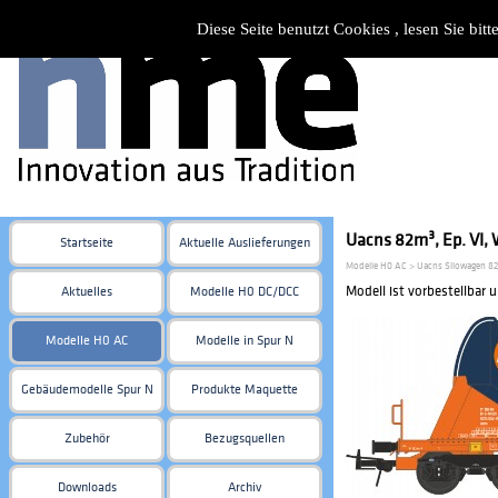
Diese Seite benutzt Cookies , lesen Sie bi
Uacns 82m³, Ep. VI, 
Startseite
Aktuelle Auslieferungen
Modelle H0 AC > Uacns Silowagen 8
Modell ist vorbestellbar 
Aktuelles
Modelle H0 DC/DCC
Modelle H0 AC
Modelle in Spur N
Gebäudemodelle Spur N
Produkte Maquette
Zubehör
Bezugsquellen
Downloads
Archiv