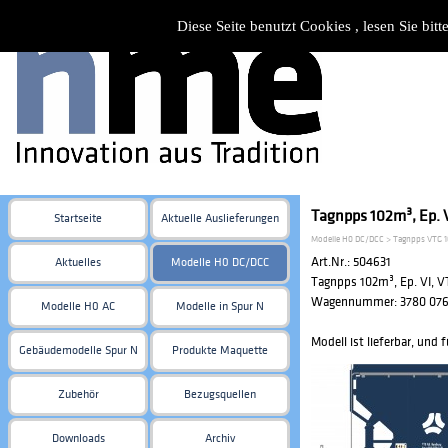
Diese Seite benutzt Cookies , lesen Sie bi
Tagnpps 102m³, Ep. V
Startseite
Aktuelle Auslieferungen
Modelle H0 DC/DCC > Tagnpps VTG 
Art.Nr.: 504631
Aktuelles
Modelle H0 DC/DCC
Tagnpps 102m³, Ep. VI, 
Wagennummer:
3780 076
Modelle H0 AC
Modelle in Spur N
Modell ist lieferbar, und 
Gebäudemodelle Spur N
Produkte Maquette
Zubehör
Bezugsquellen
Downloads
Archiv