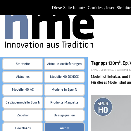
Diese Seite benutzt Cookies , lesen Sie bi
Tagnpps 130m³, Ep. V
Startseite
Aktuelle Auslieferungen
Archiv > Spur H0 1:87 > Werkseitig 
Modell ist lieferbar, und 
Aktuelles
Modelle H0 DC/DCC
Für dieses Modell sind un
Modelle H0 AC
Modelle in Spur N
Gebäudemodelle Spur N
Produkte Maquette
Zubehör
Bezugsquellen
Downloads
Archiv