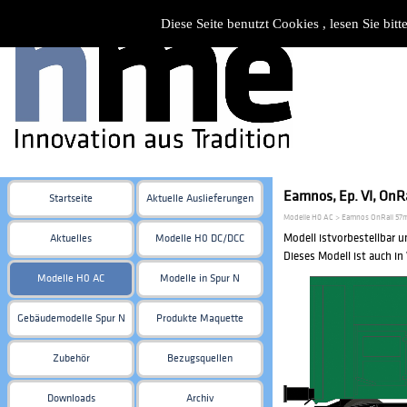
Diese Seite benutzt Cookies , lesen Sie bi
Eamnos, Ep. VI, OnRa
Startseite
Aktuelle Auslieferungen
Modelle H0 AC > Eamnos OnRail 57
Modell istvorbestellbar u
Aktuelles
Modelle H0 DC/DCC
Dieses Modell ist auch i
Modelle H0 AC
Modelle in Spur N
Gebäudemodelle Spur N
Produkte Maquette
Zubehör
Bezugsquellen
Downloads
Archiv