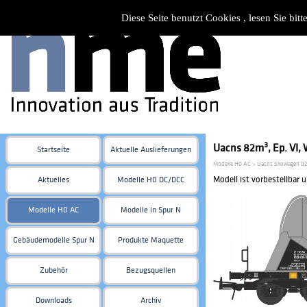
Diese Seite benutzt Cookies , lesen Sie bi
Uacns 82m³, Ep. VI,
Startseite
Aktuelle Auslieferungen
Modelle H0 AC > Uacns Silowagen 8
Modell ist vorbestellbar 
Aktuelles
Modelle H0 DC/DCC
Modelle H0 AC
Modelle in Spur N
Gebäudemodelle Spur N
Produkte Maquette
Zubehör
Bezugsquellen
Downloads
Archiv