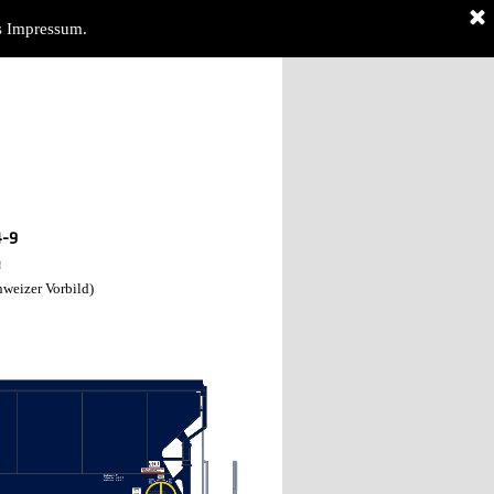
es Impressum.
4-9
g
weizer Vorbild)