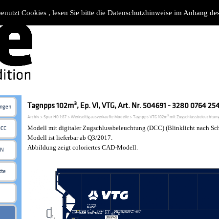
benutzt Cookies , lesen Sie bitte die Datenschutzhinweise im Anhang d
Tagnpps 102m³, Ep. VI, VTG, Art. Nr. 504691 - 3280 0764 25
ungen
Archiv > Spur H0 1:87 > Werkseitig ausverkaufte Modelle > Tagnpps VTG 102m³ mit Zugschlussbeleuchtun
Modell mit digitaler Zugschlussbeleuchtung (DCC) (Blinklicht nach Sch
DCC
Modell ist lieferbar ab Q3/2017.
Abbildung zeigt coloriertes CAD-Modell.
 N
tte