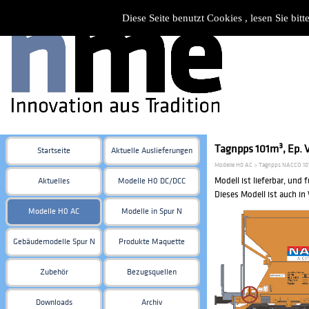
Diese Seite benutzt Cookies , lesen Sie bi
Tagnpps 101m³, Ep. V
Startseite
Aktuelle Auslieferungen
Modelle H0 AC > Tagnpps NACCO 101
Modell ist lieferbar, und 
Aktuelles
Modelle H0 DC/DCC
Dieses Modell ist auch i
Modelle H0 AC
Modelle in Spur N
Gebäudemodelle Spur N
Produkte Maquette
Zubehör
Bezugsquellen
Downloads
Archiv